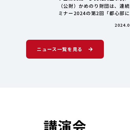
齢化・人口減少の加速化に備え
（公財）かめのり財団は、連続
持続可能な地域づくりと、 国
ミナー2024の第2回「都心部
流・多文化共生のこれから 連
ける新しい国際交流・多文化共
2024.0
ミナー2024
事例」を、2024年6月17日
（月）、オンラインで開催しま
た。栗林 知絵子 氏（豊島子ど
ニュース一覧を見る
WAKUWAKUネットワーク）
[…]
講演会