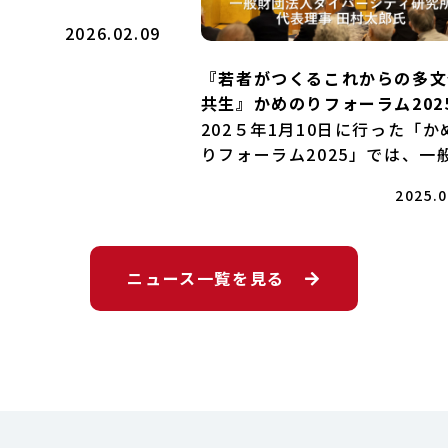
ア様、坂本裕美様に活動
2026.02.09
『若者がつくるこれからの多文
共生』かめのりフォーラム202
ストスピーチ 一般財団法人ダ
202５年1月10日に行った「か
バーシティ研究所代表理事 田
りフォーラム2025」では、一
郎氏
団法人ダイバーシティ研究所代
2025.0
理事 田村太郎様にご講演いた
ました。講演の様子をダイジェ
トでご紹介します。執筆：近藤
ニュース一覧を見る
一般財団法人ダイバーシティ [