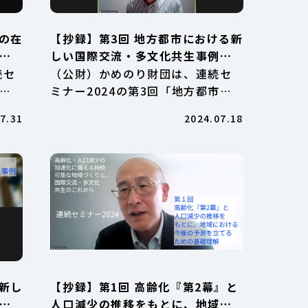
援の在
【抄録】第3回 地方都市における新
化
しい国際交流・多文化共生事例／
高齢化・人口減少の加速化に備え
続セ
（公財）かめのり財団は、連続セ
これ
る持続可能な地域づくりと、 国際
れる
ミナー2024の第3回「地方都市に
交流・多文化共生のこれから 連続
5日
おける新しい国際交流・多文化共
7.31
2024.07.18
セミナー2024
し
生事例」を、2024年7月1日
交流
（月）、オンラインで開催しまし
活動
た。菅原 渉 氏（菅原工業）、山口
ちえ 氏（東川日本語学校 多文 […]
る新し
【抄録】第1回 高齢化『第2幕』と
高
人口減少の推移をもとに、地域に