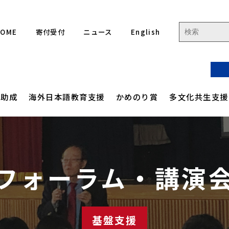
HOME
寄付受付
ニュース
English
流助成
海外日本語教育支援
かめのり賞
多文化共生支援
ジ
ご人フォーラム 集合フォーラム
りフォーラム
アクセス
高校生を対象とした
定款
フォーラム・講演
ジ
国際協力現場体験学習
緯
ご人フォーラム 各国関連事業
イン連続セミナー
沿革
事業計画
ル
かめのり未来をつくる
 海外日本語教育サポート事業
評議員・役員一覧
事業報告
リーダーシップ
プロジェクト
基盤支援
ディツアー