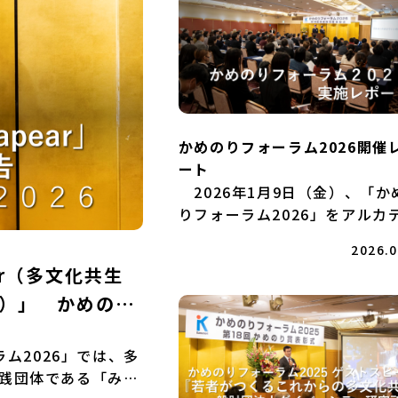
かめのりフォーラム2026開催
ート
2026年1月9日（金）、「か
りフォーラム2026」をアルカ
ア市ヶ谷で開催しました。今回
2026.0
フォーラムでは、第19回かめ
ar（多文化共生
賞表彰式、2025年度プログラ
）」 かめのり
加生による活動報告、多文化共
地域ネットワーク支援事業 […
ム2026」では、多
践団体である「みん