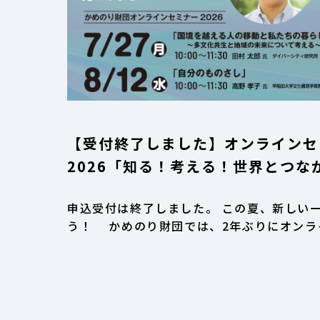
【受付終了しました】オンラインセ
2026「知る！考える！世界とつな
がる！」 〜グローバル化する日本社会で、未来を拓
申込受付は終了しました。 この夏、新しい
く自分のチカラを見つけよう〜(全2
う！ かめのり財団では、2年ぶりにオンラ
します。今回のセミナーは、中学生・高校生
が対象です。 テーマは「多文化共生」 […