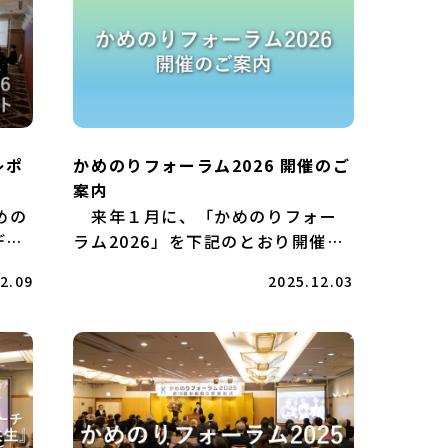
レポ
かめのりフォーラム2026 開催のご
案内
めの
来年１月に、「かめのりフォー
ディ
ラム2026」を下記のとおり開催い
の
たします。 第19回かめのり賞表
2.09
2025.12.03
のり
彰式、受賞者による活動内容の紹
ム参
介、青少年交流プログラム参加生
生
による体験発表を通して、みなさ
]
まにかめのり財団の事業をご紹介
し、 […]