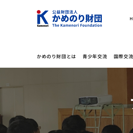
かめのり財団とは
青少年交流
国際交
メッセー
にほん
かめの
かめのりカレッ
かめのり財団とは
海外日本語教育支援
フォーラム・講演会
設立の経
にほん
オンラ
かめのりスクー
青少年交流
財団概要
その他
講演会
高校生
カンボジアスタ