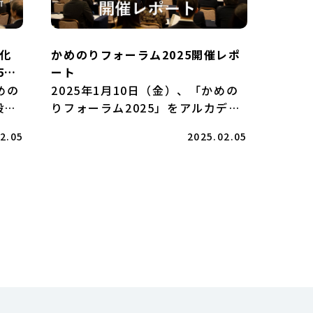
化
かめのりフォーラム2025開催レポ
5ゲ
ート
イ
めの
2025年1月10日（金）、「かめの
村太
般財
りフォーラム2025」をアルカディ
表
ア市ヶ谷で開催しました。今回の
2.05
2025.02.05
だき
フォーラムには、2024年度のプロ
ス
グラムに参加した高校生から大学
圭子
院生をはじめ、弊財団にご協力く
…]
ださる方々など、125名 […]