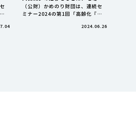
る
おける今後の予測を立てるための
セ
（公財）かめのり財団は、連続セ
際交
基礎理解／高齢化・人口減少の加
にお
ミナー2024の第1回「高齢化『第2
続セ
速化に備える持続可能な地域づく
生
幕』と人口減少の推移をもとに、
7.04
2024.06.26
りと、 国際交流・多文化共生のこ
地域における今後の予測を立てる
れから 連続セミナー2024
し
ための基礎理解」を、2024年6月
も
10日（月）、オンラインで開催し
、宮
ました。川北 秀人氏（IIH […]