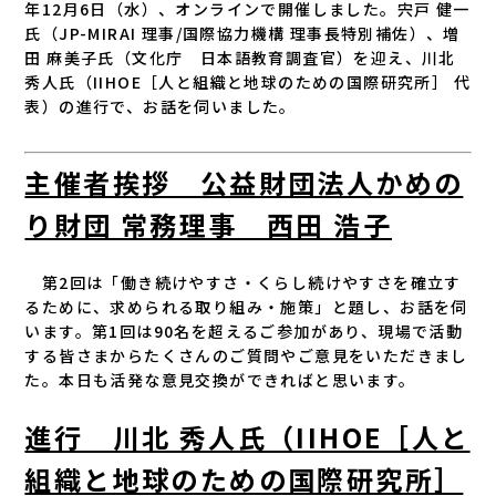
年12月6日（水）、オンラインで開催しました。宍戸 健一
氏（JP-MIRAI 理事/国際協力機構 理事長特別補佐）、増
田 麻美子氏（文化庁 日本語教育調査官）を迎え、川北
秀人氏（IIHOE［人と組織と地球のための国際研究所］ 代
表）の進行で、お話を伺いました。
主催者挨拶 公益財団法人かめの
り財団 常務理事 西田 浩子
第2回は「働き続けやすさ・くらし続けやすさを確立す
るために、求められる取り組み・施策」と題し、お話を伺
います。第1回は90名を超えるご参加があり、現場で活動
する皆さまからたくさんのご質問やご意見をいただきまし
た。本日も活発な意見交換ができればと思います。
進行 川北 秀人氏（IIHOE［人と
組織と地球のための国際研究所］