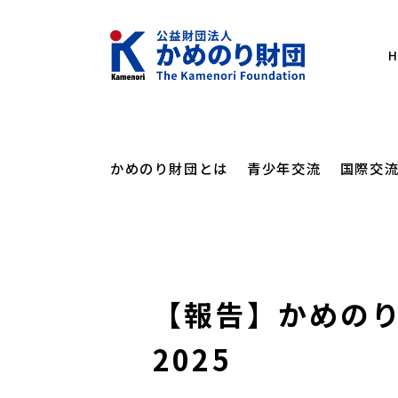
かめのり財団とは
青少年交流
国際交
メッセー
にほん
かめの
かめのりカレッ
【報告】かめの
かめのり財団とは
海外日本語教育支援
フォーラム・講演会
設立の経
にほん
オンラ
かめのりスクー
青少年交流
2025
財団概要
その他
講演会
高校生
カンボジアスタ