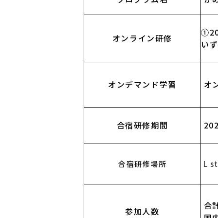
①20
オンライン研修
いず
オンデマンド学習
オ
合宿研修期間
20
合宿研修場所
L 
合計
参加人数
国内