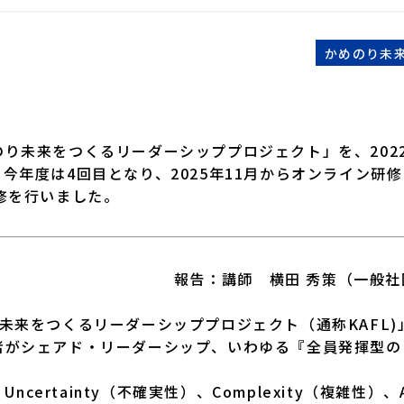
中学生交流プログラム
かめのり未
り未来をつくるリーダーシッププロジェクト」を、202
今年度は4回目となり、2025年11月からオンライン研
修を行いました。
報告：講師 横田 秀策（一般社団
来をつくるリーダーシッププロジェクト（通称KAFL)」
者がシェアド・リーダーシップ、いわゆる『全員発揮型の
）、Uncertainty（不確実性）、Complexity（複雑性）、