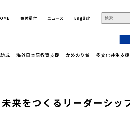
HOME
寄付受付
ニュース
English
流助成
海外日本語教育支援
かめのり賞
多文化共生支援
ジ
ご人フォーラム 集合フォーラム
りフォーラム
アクセス
高校生を対象とした
定款
ジ
国際協力現場体験学習
り未来をつくるリーダーシッ
緯
ご人フォーラム 各国関連事業
イン連続セミナー
沿革
事業計画
ル
かめのり未来をつくる
 海外日本語教育サポート事業
評議員・役員一覧
事業報告
リーダーシップ
プロジェクト
ディツアー