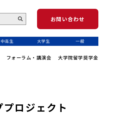
お問い合わせ
中高生
大学生
一般
フォーラム・講演会
大学院留学奨学金
ププロジェクト
かめのり地球青少年サミット
Kamenori Youth Connect