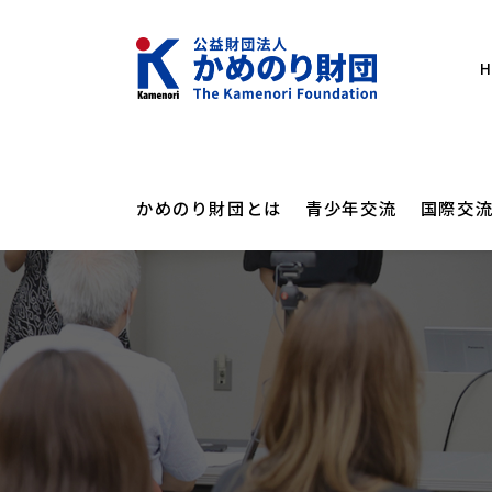
かめのり財団とは
青少年交流
国際交
メッセー
にほん
かめの
かめのりカレッ
かめのり財団とは
海外日本語教育支援
フォーラム・講演会
設立の経
にほん
オンラ
かめのりスクー
青少年交流
財団概要
その他
講演会
高校生
カンボジアスタ