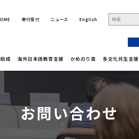
HOME
寄付受付
ニュース
English
流助成
海外日本語教育支援
かめのり賞
多文化共生支援
ジ
ご人フォーラム 集合フォーラム
りフォーラム
アクセス
高校生を対象とした
定款
ジ
国際協力現場体験学習
お問い合わせ
緯
ご人フォーラム 各国関連事業
イン連続セミナー
沿革
事業計画
ル
かめのり未来をつくる
 海外日本語教育サポート事業
評議員・役員一覧
事業報告
リーダーシップ
プロジェクト
ディツアー