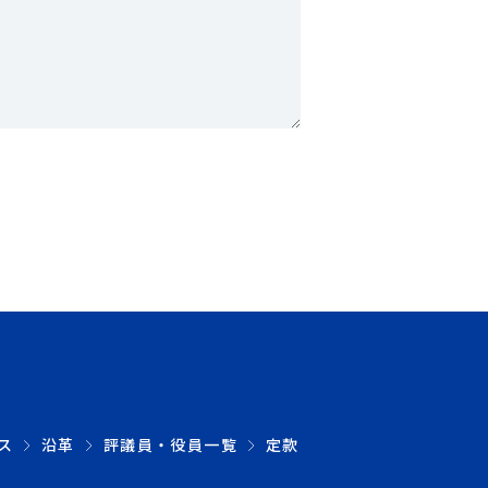
ス
沿革
評議員・役員一覧
定款