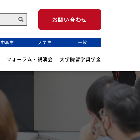
お問い合わせ
中高生
大学生
一般
フォーラム・講演会
大学院留学奨学金
かめのり地球青少年サミット
Kamenori Youth Connect