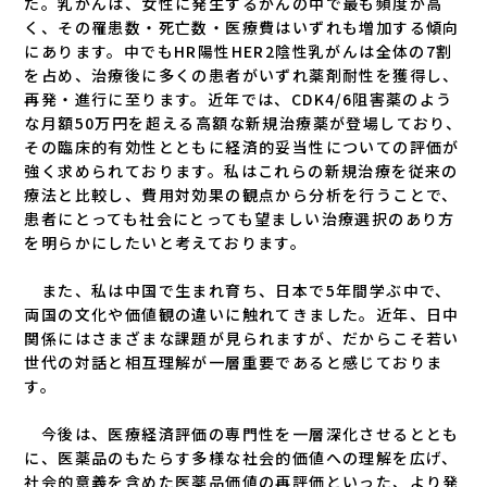
た。乳がんは、女性に発生するがんの中で最も頻度が高
く、その罹患数・死亡数・医療費はいずれも増加する傾向
にあります。中でもHR陽性HER2陰性乳がんは全体の7割
を占め、治療後に多くの患者がいずれ薬剤耐性を獲得し、
再発・進行に至ります。近年では、CDK4/6阻害薬のよう
な月額50万円を超える高額な新規治療薬が登場しており、
その臨床的有効性とともに経済的妥当性についての評価が
強く求められております。私はこれらの新規治療を従来の
療法と比較し、費用対効果の観点から分析を行うことで、
患者にとっても社会にとっても望ましい治療選択のあり方
を明らかにしたいと考えております。
また、私は中国で生まれ育ち、日本で5年間学ぶ中で、
両国の文化や価値観の違いに触れてきました。近年、日中
関係にはさまざまな課題が見られますが、だからこそ若い
世代の対話と相互理解が一層重要であると感じておりま
す。
今後は、医療経済評価の専門性を一層深化させるととも
に、医薬品のもたらす多様な社会的価値への理解を広げ、
社会的意義を含めた医薬品価値の再評価といった、より発