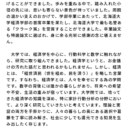
げることができました。歩みを重ねる中で、踏み入れた小
径の先には、思いも寄らない景色が待っていました。周囲
の温かい支えのおかげで、学部卒業にあたって、北海道大
学経済学部の首席卒業を果たし、北海道大学で最も名誉あ
る『クラーク賞』を受賞することができました。卒業論文
も特選論文に選ばれ、身に余る光栄に感謝の念に堪えませ
ん。
大学では、経済学を中心に、行動科学と数学に触れなが
ら、研究に取り組んできました。経済学というと、お金儲
けの汚れた話だと思われるかもしれません。しかし、経済
とは、「経世済民（世を経め、民を済う）」を略した言葉
です。すなわち、経済学とは、人々を幸せにする為の学問
です。数字の背後には誰かの暮らしがあり、将来への希望
や不安、生活の重みが宿っています。大学院では、培って
きた経済学の知識を深め、特に家計行動分析の分野におい
て、より深く研究していきたいと考えています。理論と実
証の両方を手掛かりに、人々の暮らしの奥にある選択や葛
藤を丁寧に読み解き、社会に少しでも還元できる知見を生
み出したく存じます。