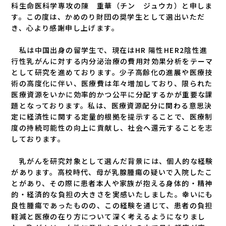
科生命医科学専攻の陳 重華（チン ジュウカ）と申しま
す。この度は、かめのり財団の奨学生として選出いただ
き、心より感謝申し上げます。
私は中国出身の留学生で、現在はHR 陽性HER2陰性進
行性乳がんに対する内分泌治療の費用対効果分析をテーマ
として研究を進めております。少子高齢化の進展や医療技
術の高度化に伴い、医療費は年々増加しており、限られた
医療資源をいかに効率的かつ公平に分配するかが重要な課
題となっております。私は、医療資源配分に関わる意思決
定に経済性に関する定量的根拠を提示することで、医療制
度の持続可能性の向上に貢献し、社会へ還元することを志
しております。
乳がんを研究対象として選んだ背景には、個人的な経験
があります。高校時代、母が乳腺腫瘍の疑いで入院したこ
とがあり、その際に患者本人や家族が抱える身体的・精神
的・経済的な負担の大きさを実感いたしました。幸いにも
良性腫瘍であったものの、この経験を通じて、患者の負担
軽減と医療の在り方について深く考えるようになりまし