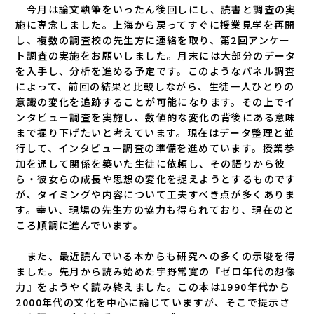
今月は論文執筆をいったん後回しにし、読書と調査の実
施に専念しました。上海から戻ってすぐに授業見学を再開
し、複数の調査校の先生方に連絡を取り、第2回アンケー
ト調査の実施をお願いしました。月末には大部分のデータ
を入手し、分析を進める予定です。このようなパネル調査
によって、前回の結果と比較しながら、生徒一人ひとりの
意識の変化を追跡することが可能になります。その上でイ
ンタビュー調査を実施し、数値的な変化の背後にある意味
まで掘り下げたいと考えています。現在はデータ整理と並
行して、インタビュー調査の準備を進めています。授業参
加を通して関係を築いた生徒に依頼し、その語りから彼
ら・彼女らの成長や思想の変化を捉えようとするものです
が、タイミングや内容について工夫すべき点が多くありま
す。幸い、現場の先生方の協力も得られており、現在のと
ころ順調に進んでいます。
また、最近読んでいる本からも研究への多くの示唆を得
ました。先月から読み始めた宇野常寛の『ゼロ年代の想像
力』をようやく読み終えました。この本は1990年代から
2000年代の文化を中心に論じていますが、そこで提示さ