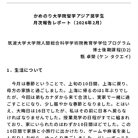
かめのり大学院留学アジア奨学生
月次報告レポート（2026年2月）
筑波大学大学院人間総合科学学術院教育学学位プログラム
博士後期課程(D2)
甄 卓榮 (ケン タクエイ)
1．生活について
今月は春節ということで、上旬の10日間、上海に戻り、
母方の家族と過ごしました。上海に帰るのは1年ぶりでし
たが、今回は弟もカナダから来て合流し、実家で一緒に過
ごすことになり、少し賑やかな春節となりました。とはい
え、大晦日は16日でしたが、私はその前に日本へ戻らな
ければなりませんでした。授業見学の日程がすでに組まれ
ており、家にいられたのはわずか10日間ほどでした。この
10日間で家族と小旅行に出かけたり、ゲームや麻雀を楽し
んだりしながら、ゆっくり過ごしました。バレーボールも