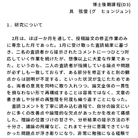
博士後期課程(D3)
具 弦俊 (グ ヒョンジュン)
1．研究について
2月は、ほぼ一か月を通して、投稿論文の修正作業のみ
に専念した月であった。1月に受け取った査読結果に基づ
き、二名の査読者から提示されたコメントに一つひとつ対
応していく作業を続けたが、想像以上に大変な作業であっ
た。というのも、二人の査読者が指摘している論点や問題
が必ずしも一致しておらず、ある部分を修正すると別の観
点からは説明が不足する、といった状況が生じたためであ
る。両者の意見を同時に取り入れつつ、論文全体の一貫性
を損なわない形で再構成することは容易ではなく、文章の
書き直しや分析の再整理を何度も繰り返すことになった。
査読コメントを丁寧に読み込む過程で、自分の論文にい
かに多くの改善点や論理的な欠点があったかを改めて痛感
した。理論の位置づけの甘さや、分析結果の提示方法の不
十分さ、議論の飛躍など、これまで十分に意識できていな
かった問題点が浮き彫りになり、非常に勉強になる経験で