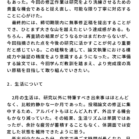
もあった。今回の修正作業は研究をより洗練させるための
貴重な機会であると捉え直し、可能な限り丁寧に対応する
ことに心がけた。
最終的には、締切期限内に無事修正稿を提出することが
でき、ひとまず大きな山を越えたという達成感がある。も
ちろん、再査読の結果がどうなるかはまだわからないが、
今回指摘された点を今後の研究に活かすことが何より重要
だと感じている。この経験を通して、論文執筆における構
成力や論証の精度をより意識するようになった。次に準備
する論文では、今回学んだ教訓を踏まえ、より完成度の高
い原稿を目指して取り組んでいきたい。
2．生活について
2月の生活は、研究以外に特筆すべき出来事はほとんど
なく、比較的静かな一か月であった。投稿論文の修正に集
中するため、アルバイトもほとんど入れず、外出する機会
もかなり減っていた。その結果、生活リズムは単調ではあ
ったが、余計な疲労が蓄積することもなく、体調面では安
定した状態を維持できたように思う。
外出が少なかった分、自宅で過ごす時間が長くなり、日