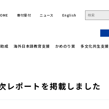
HOME
寄付受付
ニュース
English
流助成
海外日本語教育支援
かめのり賞
多文化共生支援
ジ
ご人フォーラム 集合フォーラム
りフォーラム
アクセス
高校生を対象とした
定款
ジ
国際協力現場体験学習
月次レポートを掲載しました
緯
ご人フォーラム 各国関連事業
イン連続セミナー
沿革
事業計画
ル
かめのり未来をつくる
 海外日本語教育サポート事業
評議員・役員一覧
事業報告
リーダーシップ
プロジェクト
ディツアー