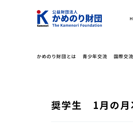
かめのり財団とは
青少年交流
国際交
メッセー
にほん
かめの
かめのりカレッ
奨学生 1月の
かめのり財団とは
海外日本語教育支援
フォーラム・講演会
設立の経
にほん
オンラ
かめのりスクー
青少年交流
財団概要
その他
講演会
高校生
カンボジアスタ