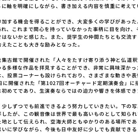
らに軸を明確にしながら、書き加える内容を慎重に考えて
加する機会を得ることができ、大変多くの学びがあった
訪れ、これまで関心を持っていなかった事柄に目を向け、
ではないかと感じた。また、奨学生の仲間たちとも交流す
合えたことも大きな励みとなった。
古館で開催された「人々をたすけ寄り添う神と仏――道釈人
わる多様な作品を拝見することができ、非常に興味深かっ
は、投票コーナーも設けられており、さまざまな動きや表
日に開催された「第1027回オーチャード定期演奏会」
は初めてであり、生演奏ならではの迫力や響きを体感でき
少しずつでも前進できるよう努力していきたい。下の写
拝したが、この観音像は世界で最も高いものとして知られ
た地として伝えられ、空海大師ともゆかりのある場所であ
思いに学びながら、今後も日中友好に少しでも貢献できる