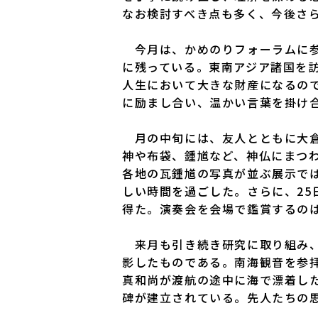
なお検討すべき点も多く、今後さ
今月は、かめのりフォーラムに参
に残っている。東南アジア諸国を
人生において大きな財産になるの
に励まし合い、温かい言葉を掛け
月の中旬には、友人とともに大倉集
神や布袋、鍾馗など、神仏にまつ
各地の瓦鍾馗の写真が並ぶ展示で
しい時間を過ごした。さらに、25
得た。演奏会を会場で鑑賞するの
来月も引き続き研究に取り組み、
影したものである。南海観音を参
真和尚が渡航の途中に海で漂着し
碑が建立されている。先人たちの