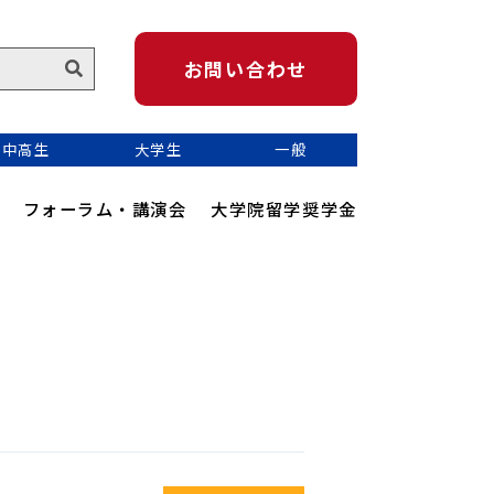
お問い合わせ
中高生
大学生
一般
フォーラム・講演会
大学院留学奨学金
かめのり地球青少年サミット
Kamenori Youth Connect