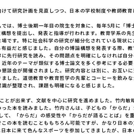
けて研究計画を見直しつつ、日本の学校制度や教師教育
では、博士後期一年目の院生を対象に、毎年5月に「博
文構想を提出し、発表と指導が行われます。教育学系の先
な場です。特に社会科学の研究が細分化されている現状に
も有益だと感じました。自分の博論構想を発表する際、教
寧に先行研究を読み、その問題点を明確にしなければ自分
、近年のテーマが類似する博士論文を多く参考にする必要
の懇談会が開催されました。研究内容とは別に、お互いに
きました。道徳教育や教育哲学の先輩とコーヒーを飲みな
認識が整理され、課題も明確になると感じました。
ことが出来ず、文献を中心に研究を進めました。竹内敏
わった本を読みました。竹内さんは、子どもの「からだ」
として、「からだ」の感受性や「からだが語ることば」を
でこの本を読むことももちろん可能ですが、かなり日本の
は日本に来て色んなスポーツを参加してきましたが、日本