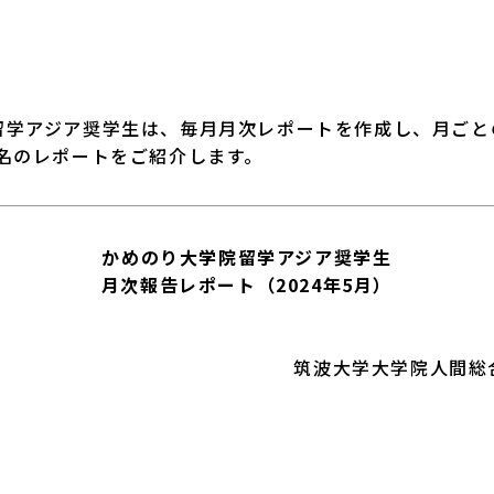
中学生交流プログラム
学アジア奨学生は、毎月月次レポートを作成し、月ごと
名のレポートをご紹介します。
かめのり大学院留学アジア奨学生
月次報告レポート（2024年5月）
波大学大学院人間総合科学学術院
博士後期課程
甄 卓榮 (ケン