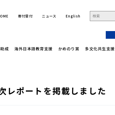
HOME
寄付受付
ニュース
English
流助成
海外日本語教育支援
かめのり賞
多文化共生支援
ジ
ご人フォーラム 集合フォーラム
りフォーラム
アクセス
高校生を対象とした
定款
ジ
国際協力現場体験学習
月次レポートを掲載しました
緯
ご人フォーラム 各国関連事業
イン連続セミナー
沿革
事業計画
ル
かめのり未来をつくる
 海外日本語教育サポート事業
評議員・役員一覧
事業報告
リーダーシップ
プロジェクト
ディツアー