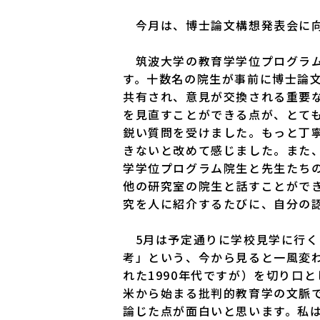
今月は、博士論文構想発表会に向
筑波大学の教育学学位プログラム
す。十数名の院生が事前に博士論
共有され、意見が交換される重要
を見直すことができる点が、とて
鋭い質問を受けました。もっと丁
きないと改めて感じました。また
学学位プログラム院生と先生たち
他の研究室の院生と話すことがで
究を人に紹介するたびに、自分の
5月は予定通りに学校見学に行く
考」という、今から見ると一風変
れた1990年代ですが）を切り口
米から始まる批判的教育学の文脈
論じた点が面白いと思います。私