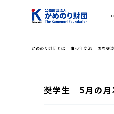
かめのり財団とは
青少年交流
国際交
メッセー
にほん
かめの
かめのりカレッ
奨学生 5月の
かめのり財団とは
海外日本語教育支援
フォーラム・講演会
設立の経
にほん
オンラ
かめのりスクー
青少年交流
財団概要
その他
講演会
高校生
カンボジアスタ