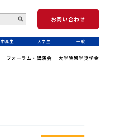
お問い合わせ
中高生
大学生
一般
フォーラム・講演会
大学院留学奨学金
かめのり地球青少年サミット
Kamenori Youth Connect