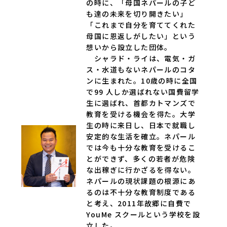
の時に、「母国ネパールの子ど
も達の未来を切り開きたい」
「これまで自分を育ててくれた
母国に恩返しがしたい」という
想いから設立した団体。
シャラド・ライは、電気・ガ
ス・水道もないネパールのコタ
ンに生まれた。10歳の時に全国
で99 人しか選ばれない国費留学
生に選ばれ、首都カトマンズで
教育を受ける機会を得た。大学
生の時に来日し、日本で就職し
安定的な生活を確立。ネパール
では今も十分な教育を受けるこ
とができず、多くの若者が危険
な出稼ぎに行かざるを得ない。
ネパールの現状課題の根源にあ
るのは不十分な教育制度である
と考え、2011年故郷に自費で
YouMe スクールという学校を設
立した。