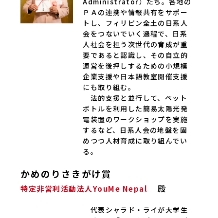
Administrator）たち。各地の
ＰＡの連携や情報共有をサポー
トし、フィリピン全土の日系人
会をつないでいく過程で、日系
人社会を担う次世代の育成が重
要であると認識し、その自立的
運営を後押しするための小規模
企業支援や日本語教室開催支援
にも取り組む。
法的支援と並行して、ペット
ボトルを利用した簡易太陽光発
電装置のワークショップを実施
するなど、日系人会の地盤を固
めつつ人材育成に取り組んでい
る。
かめのりさきがけ賞
殿
特定非営利活動法人YouMe Nepal
代表シャラド・ライが大学生