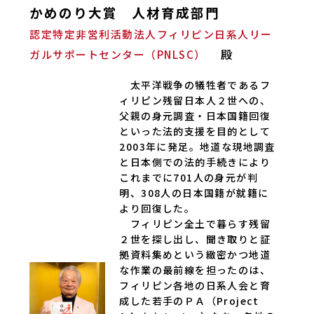
かめのり大賞 人材育成部門
認定特定非営利活動法人フィリピン日系人リー
殿
ガルサポートセンター（PNLSC）
太平洋戦争の犠牲者であるフ
ィリピン残留日本人２世への、
父親の身元調査・日本国籍回復
といった法的支援を目的として
2003年に発足。地道な現地調査
と日本側での法的手続きにより
これまでに701人の身元が判
明、308人の日本国籍が就籍に
より回復した。
フィリピン全土で暮らす残留
２世を探し出し、聞き取りと証
拠資料集めという緻密かつ地道
な作業の最前線を担ったのは、
フィリピン各地の日系人会と育
成した若手のＰＡ（Project