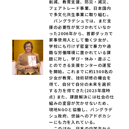
削減、教育支援、防災・減災、
フェアトレード事業、日本国内
で多文化共生事業に取り組む。
バングラデシュでは、まだ支
援の必要性が気づかれていなか
った2006年から、首都ダッカで
家事使用人として働く少女が、
学校にも行けず密室で暴力や過
酷な労働環境に置かれている課
題に対し、学び・休み・遊ぶこ
とのできる支援センターの運営
を開始。これまでに約1500名の
少女が教育、技術研修の機会を
得て、自分で自分の未来を選択
する力を得てきた(2023年度時
点) また、課題解決には社会の仕
組みの変容が欠かせないため、
現地NGOと協働し、バングラデ
シュ政府、世論へのアドボカシ
ーにも力を入れている。
このほか、日本の中学生から